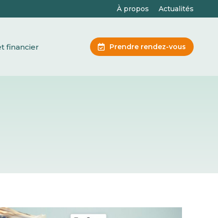
À propos
Actualités
juridique et financier
t financier
Prendre rendez-vous