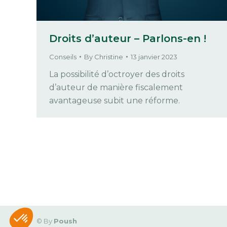
Droits d’auteur – Parlons-en !
Conseils
By
Christine
13 janvier 2023
La possibilité d’octroyer des droits
d’auteur de manière fiscalement
avantageuse subit une réforme.
Axeptio consent
Plateforme de Gestion du Consentement : Personnalisez vo
Notre plateforme vous permet d'adapter et de gérer vos param
© By
Poush