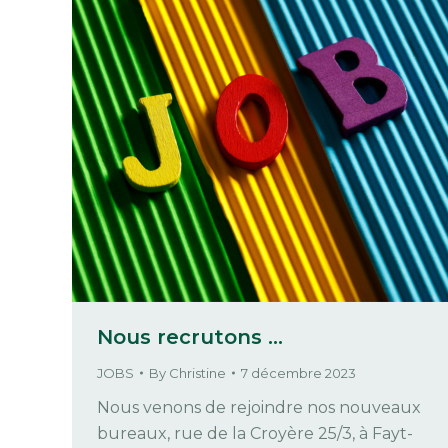
Nous recrutons …
JOBS
By
Christine
7 décembre 2023
Nous venons de rejoindre nos nouveaux
bureaux, rue de la Croyère 25/3, à Fayt-