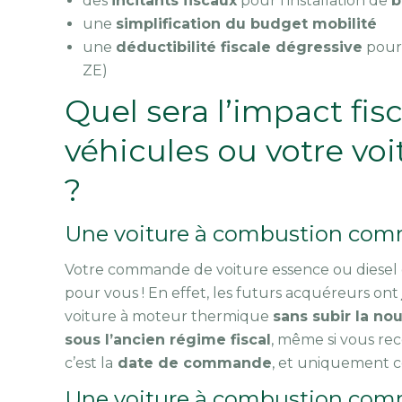
des
incitants fiscaux
pour l’installation de
b
une
simplification du budget mobilité
une
déductibilité fiscale dégressive
pour 
ZE)
Quel sera l’impact fisc
véhicules ou votre vo
?
Une voiture à combustion comma
Votre commande de voiture essence ou diesel 
pour vous ! En effet, les futurs acquéreurs ont
voiture à moteur thermique
sans subir la no
sous l’ancien régime fiscal
, même si vous rec
c’est la
date de commande
, et uniquement ce
Une voiture à combustion comma