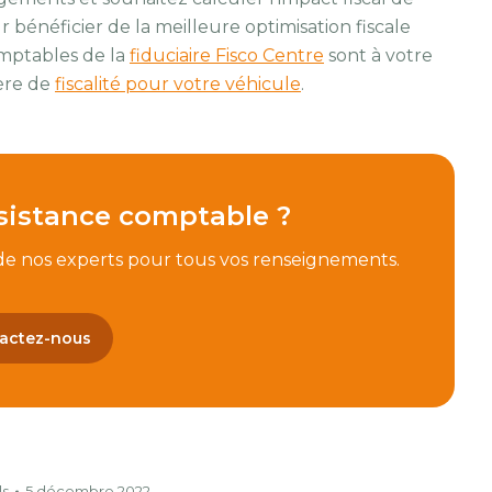
bénéficier de la meilleure optimisation fiscale
omptables de la
fiduciaire Fisco Centre
sont à votre
ère de
fiscalité pour votre véhicule
.
sistance comptable ?
 de nos experts pour tous vos renseignements.
actez-nous
ls
5 décembre 2022