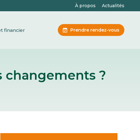
À propos
Actualités
juridique et financier
t financier
Prendre rendez-vous
els changements ?